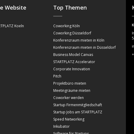
se Website
Top Themen
K
TPLATZ Koeln
Coworking Köln
Coworking Düsseldorf
I
5
Konferenzraum mieten in Köln
i
Konferenzraum mieten in Düsseldorf
+
Business Model Canvas
STARTPLATZ Accelerator
Corporate Innovation
Pitch
Projektbüro mieten
Meetingräume mieten
Coworker werden
Startup Firmenmitgliedschaft
Startup Jobs am STARTPLATZ
Speed Networking
Inkubator
Software für Startups