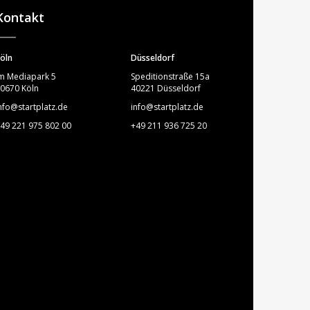
Kontakt
öln
Düsseldorf
m Mediapark 5
Speditionstraße 15a
0670 Köln
40221 Düsseldorf
nfo@startplatz.de
info@startplatz.de
49 221 975 802 00
+49 211 936 725 20