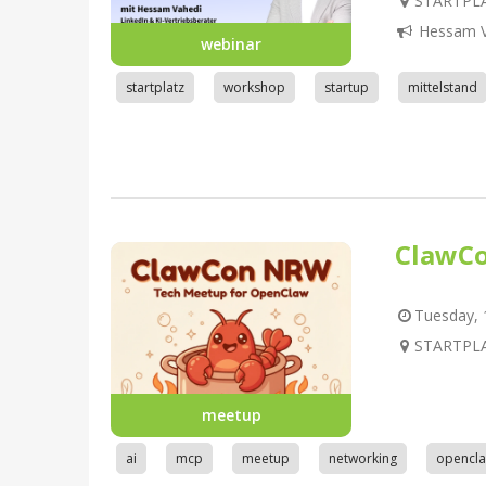
STARTPLA
Hessam V
webinar
startplatz
workshop
startup
mittelstand
ClawC
Tuesday, 1
STARTPLA
meetup
ai
mcp
meetup
networking
opencl