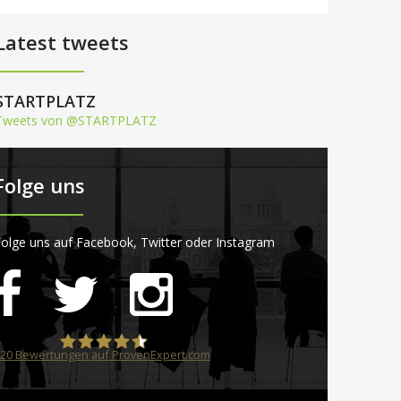
Latest tweets
STARTPLATZ
Tweets von @STARTPLATZ
Folge uns
olge uns auf Facebook, Twitter oder Instagram
20
Bewertungen auf ProvenExpert.com
STARTPLATZ