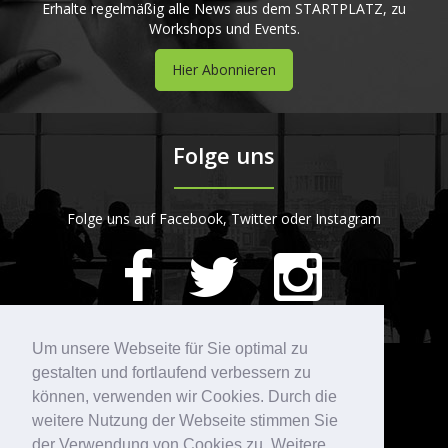
Erhalte regelmäßig alle News aus dem STARTPLATZ, zu
Workshops und Events.
Hier Abonnieren
Folge uns
Folge uns auf Facebook, Twitter oder Instagram
420
Bewertungen auf ProvenExpert.com
Um unsere Webseite für Sie optimal zu
gestalten und fortlaufend verbessern zu
Kontakt
STARTPLATZ
können, verwenden wir Cookies. Durch die
weitere Nutzung der Webseite stimmen Sie
der Verwendung von Cookies zu. Weitere