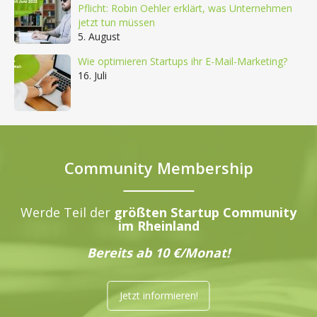
Pflicht: Robin Oehler erklärt, was Unternehmen
jetzt tun müssen
5. August
Wie optimieren Startups ihr E-Mail-Marketing?
16. Juli
Community Membership
Werde Teil der
größten Startup Community
im Rheinland
Bereits ab 10 €/Monat!
Jetzt informieren!