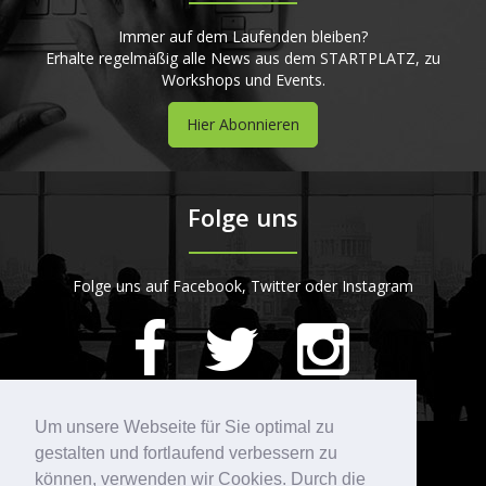
Immer auf dem Laufenden bleiben?
Erhalte regelmäßig alle News aus dem STARTPLATZ, zu
Workshops und Events.
Hier Abonnieren
Folge uns
Folge uns auf Facebook, Twitter oder Instagram
420
Bewertungen auf ProvenExpert.com
Um unsere Webseite für Sie optimal zu
gestalten und fortlaufend verbessern zu
Kontakt
STARTPLATZ
können, verwenden wir Cookies. Durch die