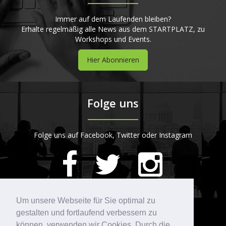
Immer auf dem Laufenden bleiben?
Erhalte regelmäßig alle News aus dem STARTPLATZ, zu
Workshops und Events.
Hier Abonnieren
Folge uns
Folge uns auf Facebook, Twitter oder Instagram
420
Bewertungen auf ProvenExpert.com
Um unsere Webseite für Sie optimal zu
gestalten und fortlaufend verbessern zu
Kontakt
STARTPLATZ
können, verwenden wir Cookies. Durch die