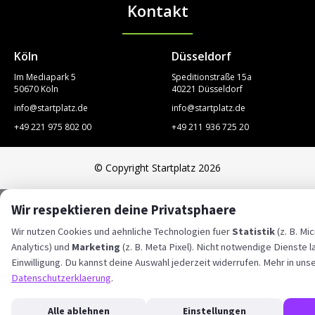
Kontakt
STARTPLATZ
Köln
Düsseldorf
Im Mediapark 5
Speditionstraße 15a
50670 Köln
40221 Düsseldorf
info@startplatz.de
info@startplatz.de
+49 221 975 802 00
+49 211 936 725 20
© Copyright Startplatz 2026
Wir respektieren deine Privatsphaere
Wir nutzen Cookies und aehnliche Technologien fuer
Statistik
(z. B. Mi
Analytics) und
Marketing
(z. B. Meta Pixel). Nicht notwendige Dienste l
Einwilligung. Du kannst deine Auswahl jederzeit widerrufen. Mehr in uns
Datenschutzerklaerung
.
Alle ablehnen
Einstellungen