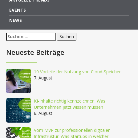
EVENTS
NEWS
Suchen
nach:
Neueste Beiträge
10 Vorteile der Nutzung von Cloud-Speicher
7. August
KI-Inhalte richtig kennzeichnen: Was
Unternehmen jetzt wissen müssen
6. August
Vom MVP zur professionellen digitalen
Infrastruktur: Was Startups in welcher