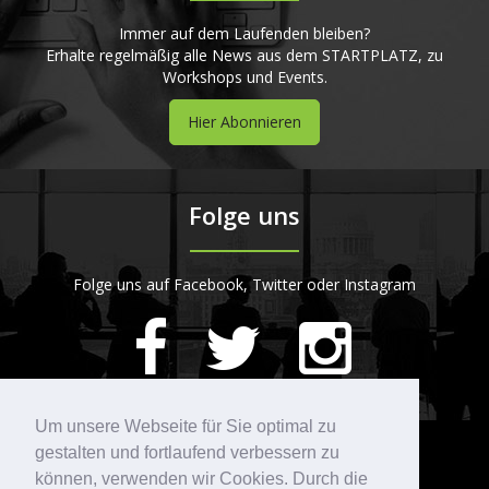
Immer auf dem Laufenden bleiben?
Erhalte regelmäßig alle News aus dem STARTPLATZ, zu
Workshops und Events.
Hier Abonnieren
Folge uns
Folge uns auf Facebook, Twitter oder Instagram
420
Bewertungen auf ProvenExpert.com
Um unsere Webseite für Sie optimal zu
gestalten und fortlaufend verbessern zu
Kontakt
STARTPLATZ
können, verwenden wir Cookies. Durch die