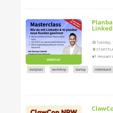
Planba
Linked
Tuesday, 1
STARTPLA
Hessam V
webinar
startplatz
workshop
startup
mittelstand
ClawC