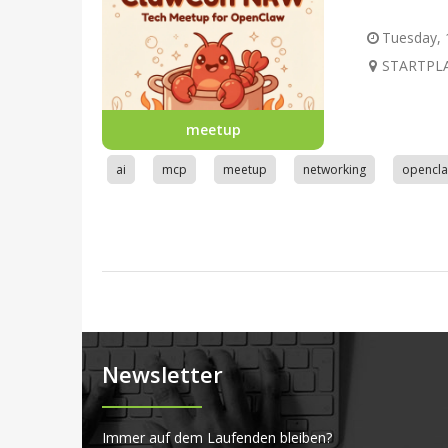
Tuesday, 1
STARTPLA
meetup
ai
mcp
meetup
networking
opencl
Newsletter
Immer auf dem Laufenden bleiben?