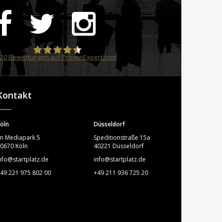
20
Bewertungen auf ProvenExpert.com
STARTPLATZ
Kontakt
öln
Düsseldorf
m Mediapark 5
Speditionstraße 15a
0670 Köln
40221 Düsseldorf
nfo@startplatz.de
info@startplatz.de
49 221 975 802 00
+49 211 936 725 20