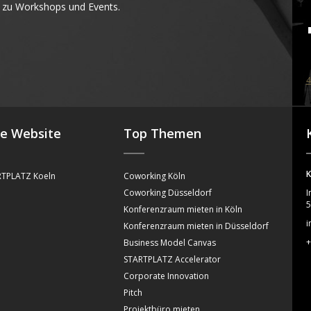
 zu Workshops und Events.
4
se Website
Top Themen
K
TPLATZ Koeln
Coworking Köln
Coworking Düsseldorf
I
5
Konferenzraum mieten in Köln
i
Konferenzraum mieten in Düsseldorf
+
Business Model Canvas
STARTPLATZ Accelerator
Corporate Innovation
Pitch
Projektbüro mieten