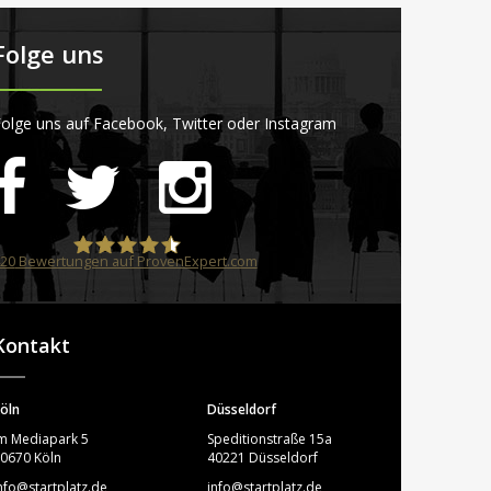
Folge uns
olge uns auf Facebook, Twitter oder Instagram
20
Bewertungen auf ProvenExpert.com
STARTPLATZ
Kontakt
öln
Düsseldorf
m Mediapark 5
Speditionstraße 15a
0670 Köln
40221 Düsseldorf
nfo@startplatz.de
info@startplatz.de