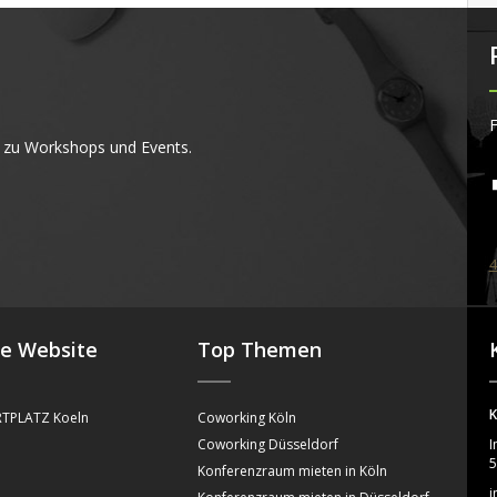
F
 zu Workshops und Events.
4
se Website
Top Themen
K
TPLATZ Koeln
Coworking Köln
Coworking Düsseldorf
I
5
Konferenzraum mieten in Köln
i