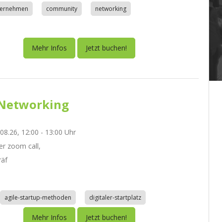
nternehmen
community
networking
Mehr Infos
Jetzt buchen!
Networking
.08.26, 12:00 - 13:00 Uhr
r zoom call,
räf
agile-startup-methoden
digitaler-startplatz
Mehr Infos
Jetzt buchen!