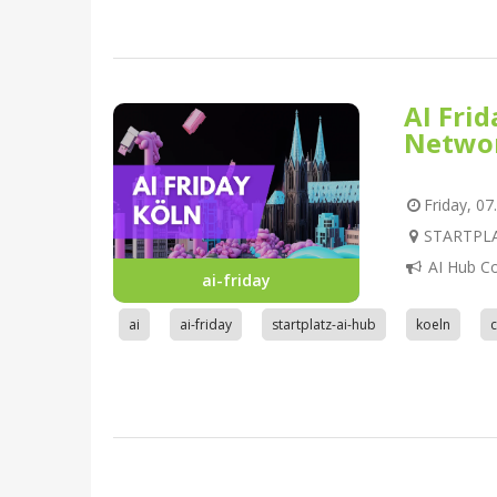
AI Fri
Netwo
Friday, 07
STARTPLAT
AI Hub C
ai-friday
ai
ai-friday
startplatz-ai-hub
koeln