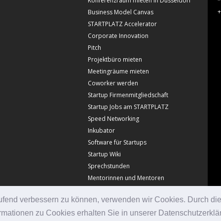
Konferenzraum mieten in Düsseldorf
+
Business Model Canvas
STARTPLATZ Accelerator
Corporate Innovation
Pitch
Projektbüro mieten
Meetingräume mieten
Coworker werden
Startup Firmenmitgliedschaft
Startup Jobs am STARTPLATZ
Speed Networking
Inkubator
Software für Startups
Startup Wiki
Sprechstunden
Mentorinnen und Mentoren
laufend verbessern zu können, verwenden wir Cookies. Durch di
mationen zu Cookies erhalten Sie in unserer Datenschutzerklä
© Copyright Startplatz 2026