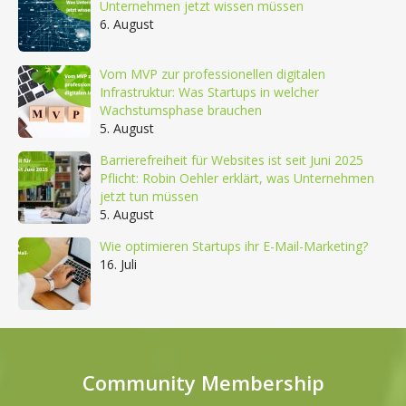
Unternehmen jetzt wissen müssen
6. August
Vom MVP zur professionellen digitalen
Infrastruktur: Was Startups in welcher
Wachstumsphase brauchen
5. August
Barrierefreiheit für Websites ist seit Juni 2025
Pflicht: Robin Oehler erklärt, was Unternehmen
jetzt tun müssen
5. August
Wie optimieren Startups ihr E-Mail-Marketing?
16. Juli
Community Membership