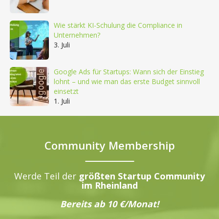
Wie stärkt KI-Schulung die Compliance in
Unternehmen?
3. Juli
Google Ads für Startups: Wann sich der Einstieg
lohnt – und wie man das erste Budget sinnvoll
einsetzt
1. Juli
Community Membership
Werde Teil der
größten Startup Community
im Rheinland
Bereits ab 10 €/Monat!