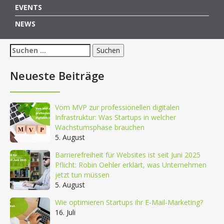
EVENTS
NEWS
Suchen
nach:
Neueste Beiträge
Vom MVP zur professionellen digitalen
Infrastruktur: Was Startups in welcher
Wachstumsphase brauchen
5. August
Barrierefreiheit für Websites ist seit Juni 2025
Pflicht: Robin Oehler erklärt, was Unternehmen
jetzt tun müssen
5. August
Wie optimieren Startups ihr E-Mail-Marketing?
16. Juli