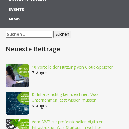
EVENTS
NEWS
Suchen
nach:
Neueste Beiträge
10 Vorteile der Nutzung von Cloud-Speicher
7. August
KI-Inhalte richtig kennzeichnen: Was
Unternehmen jetzt wissen müssen
6. August
Vom MVP zur professionellen digitalen
Infrastruktur: Was Startups in welcher