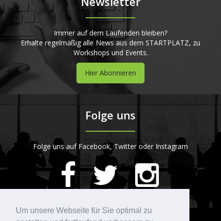
Newsletter
Immer auf dem Laufenden bleiben?
Erhalte regelmäßig alle News aus dem STARTPLATZ, zu
Workshops und Events.
Hier Abonnieren
Folge uns
Folge uns auf Facebook, Twitter oder Instagram
420
Bewertungen auf ProvenExpert.com
Um unsere Webseite für Sie optimal zu