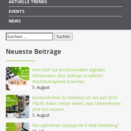
AKTUELLE TRENDS
EVENTS
NEWS
Suchen
nach:
Neueste Beiträge
Vom MVP zur professionellen digitalen
Infrastruktur: Was Startups in welcher
Wachstumsphase brauchen
5. August
Barrierefreiheit für Websites ist seit Juni 2025
Pflicht: Robin Oehler erklärt, was Unternehmen
jetzt tun müssen
5. August
Wie optimieren Startups ihr E-Mail-Marketing?