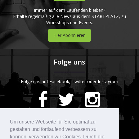
Immer auf dem Laufenden bleiben?
Erhalte regelmäßig alle News aus dem STARTPLATZ, zu
Workshops und Events.
Hier Abonnieren
Folge uns
Folge uns auf Facebook, Twitter oder Instagram
420
Bewertungen auf ProvenExpert.com
Um unsere Webseite für Sie optimal zu
gestalten und fortlaufend verbessern zu
Kontakt
STARTPLATZ
können, verwenden wir Cookies. Durch die