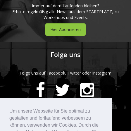
Immer auf dem Laufenden bleiben?
Erhalte regelmäßig alle News aus dem STARTPLATZ, zu
Workshops und Events.
Hier Abonnieren
Folge uns
Folge uns auf Facebook, Twitter oder Instagram
420
Bewertungen auf ProvenExpert.com
Um unsere Webseite für Sie optimal zu
gestalten und fortlaufend verbessern zu
Kontakt
STARTPLATZ
können, verwenden wir Cookies. Durch die