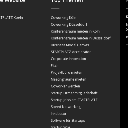
se Website
Top Themen
K
TPLATZ Koeln
Coworking Köln
Coworking Düsseldorf
I
5
Konferenzraum mieten in Köln
i
Konferenzraum mieten in Düsseldorf
+
Business Model Canvas
STARTPLATZ Accelerator
Corporate Innovation
Pitch
Projektbüro mieten
Meetingräume mieten
Coworker werden
Startup Firmenmitgliedschaft
Startup Jobs am STARTPLATZ
Speed Networking
Inkubator
Software für Startups
Startup Wiki