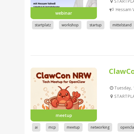
STARTPLA
Hessam V
webinar
startplatz
workshop
startup
mittelstand
ClawC
Tuesday, 1
STARTPLA
meetup
ai
mcp
meetup
networking
opencl