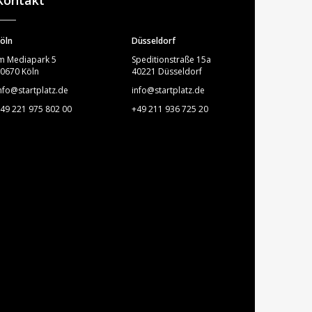
Kontakt
öln
Düsseldorf
m Mediapark 5
Speditionstraße 15a
0670 Köln
40221 Düsseldorf
nfo@startplatz.de
info@startplatz.de
49 221 975 802 00
+49 211 936 725 20