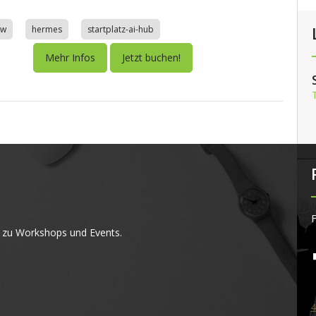
aw
hermes
startplatz-ai-hub
Mehr Infos
Jetzt buchen!
F
 zu Workshops und Events.
4