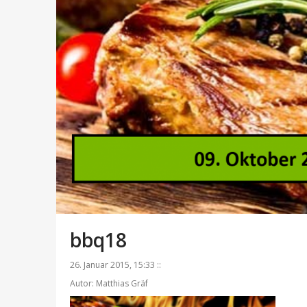
bbq18
26. Januar 2015, 15:33 ::
Autor: Matthias Gräf