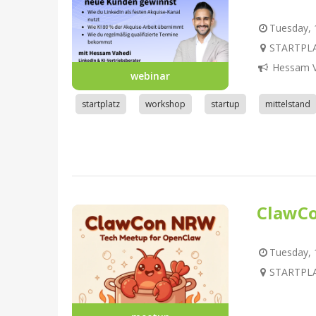
Tuesday, 1
STARTPLA
Hessam V
webinar
startplatz
workshop
startup
mittelstand
ClawC
Tuesday, 1
STARTPLA