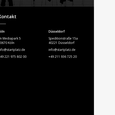
STARTPLATZ
Kontakt
öln
Düsseldorf
m Mediapark 5
Speditionstraße 15a
0670 Köln
40221 Düsseldorf
nfo@startplatz.de
info@startplatz.de
49 221 975 802 00
+49 211 936 725 20