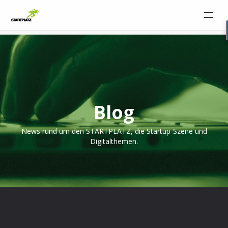
Blog
News rund um den STARTPLATZ, die Startup-Szene und
Digitalthemen.