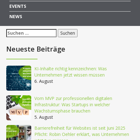
EVENTS
NEWS
Suchen
nach:
Neueste Beiträge
KI-Inhalte richtig kennzeichnen: Was
Unternehmen jetzt wissen müssen
6. August
Vom MVP zur professionellen digitalen
Infrastruktur: Was Startups in welcher
Wachstumsphase brauchen
5. August
Barrierefreiheit für Websites ist seit Juni 2025
Pflicht: Robin Oehler erklärt, was Unternehmen