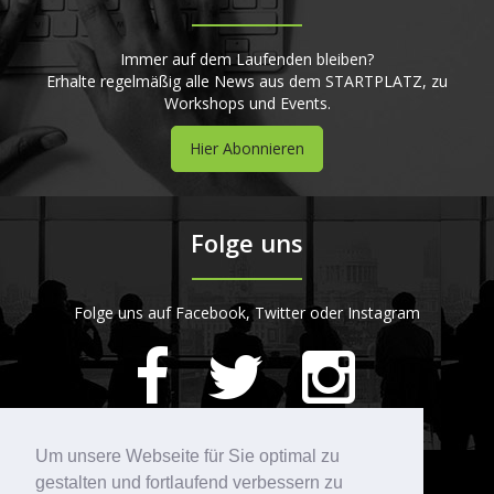
Immer auf dem Laufenden bleiben?
Erhalte regelmäßig alle News aus dem STARTPLATZ, zu
Workshops und Events.
Hier Abonnieren
Folge uns
Folge uns auf Facebook, Twitter oder Instagram
420
Bewertungen auf ProvenExpert.com
Um unsere Webseite für Sie optimal zu
gestalten und fortlaufend verbessern zu