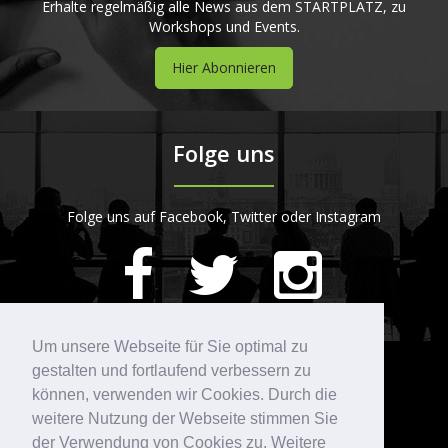
Erhalte regelmäßig alle News aus dem STARTPLATZ, zu
Workshops und Events.
Hier Abonnieren
Folge uns
Folge uns auf Facebook, Twitter oder Instagram
420
Bewertungen auf ProvenExpert.com
Um unsere Webseite für Sie optimal zu
gestalten und fortlaufend verbessern zu
Kontakt
STARTPLATZ
können, verwenden wir Cookies. Durch die
weitere Nutzung der Webseite stimmen Sie
der Verwendung von Cookies zu. Weitere