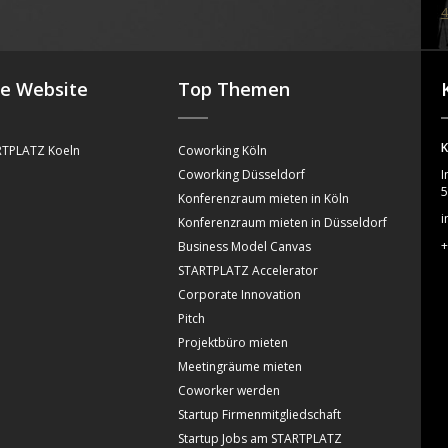
4
se Website
Top Themen
K
TPLATZ Koeln
Coworking Köln
Coworking Düsseldorf
I
5
Konferenzraum mieten in Köln
i
Konferenzraum mieten in Düsseldorf
+
Business Model Canvas
STARTPLATZ Accelerator
Corporate Innovation
Pitch
Projektbüro mieten
Meetingräume mieten
Coworker werden
Startup Firmenmitgliedschaft
Startup Jobs am STARTPLATZ