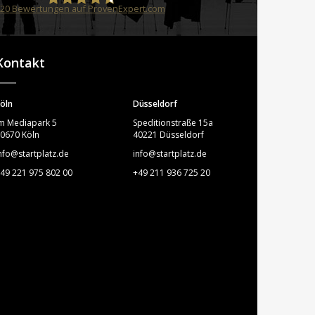
20
Bewertungen auf ProvenExpert.com
STARTPLATZ
Kontakt
öln
Düsseldorf
m Mediapark 5
Speditionstraße 15a
0670 Köln
40221 Düsseldorf
nfo@startplatz.de
info@startplatz.de
49 221 975 802 00
+49 211 936 725 20