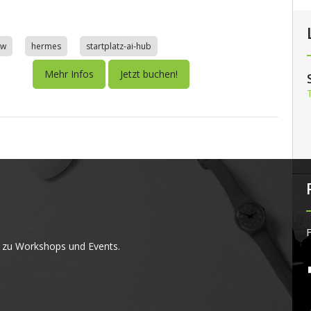
aw
hermes
startplatz-ai-hub
Mehr Infos
Jetzt buchen!
F
 zu Workshops und Events.