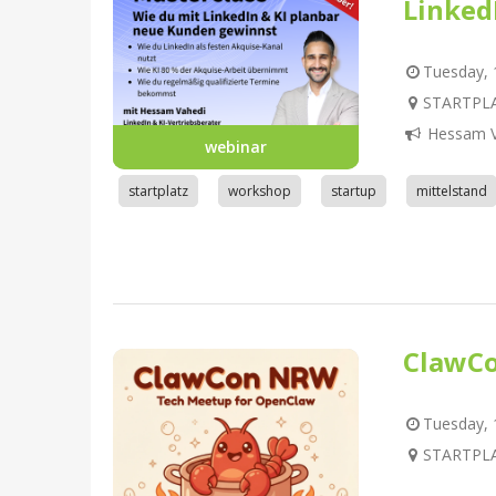
Linked
Tuesday, 1
STARTPLA
Hessam V
webinar
startplatz
workshop
startup
mittelstand
ClawC
Tuesday, 1
STARTPLA