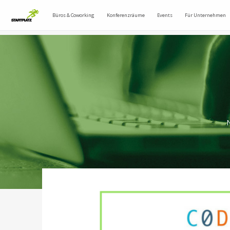
Büros & Coworking
Konferenzräume
Events
Für Unternehmen
N