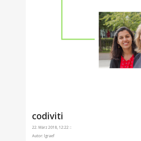
codiviti
22. März 2018, 12:22 ::
Autor: lgraef