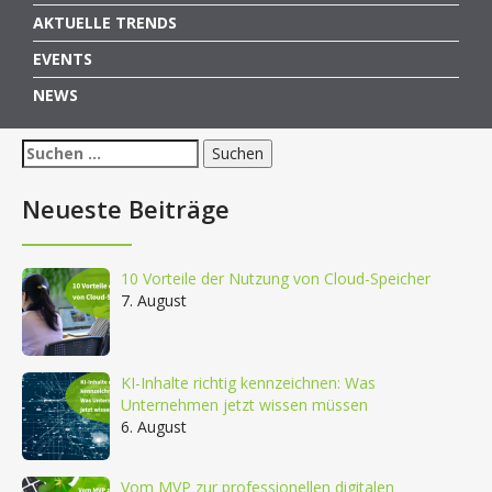
AKTUELLE TRENDS
EVENTS
NEWS
Suchen
nach:
Neueste Beiträge
10 Vorteile der Nutzung von Cloud-Speicher
7. August
KI-Inhalte richtig kennzeichnen: Was
Unternehmen jetzt wissen müssen
6. August
Vom MVP zur professionellen digitalen