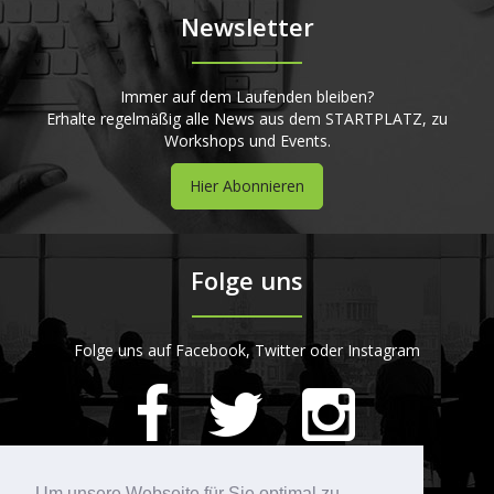
Newsletter
Immer auf dem Laufenden bleiben?
Erhalte regelmäßig alle News aus dem STARTPLATZ, zu
Workshops und Events.
Hier Abonnieren
Folge uns
Folge uns auf Facebook, Twitter oder Instagram
420
Bewertungen auf ProvenExpert.com
Um unsere Webseite für Sie optimal zu