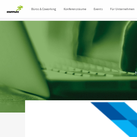
Büros & Coworking
Konferenzräume
Events
Für Unternehmen
N