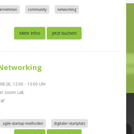
nternehmen
community
networking
Mehr Infos
Jetzt buchen!
Networking
.08.26, 12:00 - 13:00 Uhr
r zoom call,
räf
agile-startup-methoden
digitaler-startplatz