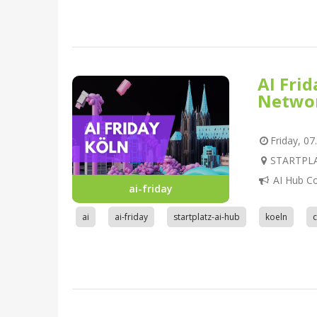
AI Fri
Netwo
Friday, 07
STARTPLAT
AI Hub C
ai-friday
ai
ai-friday
startplatz-ai-hub
koeln