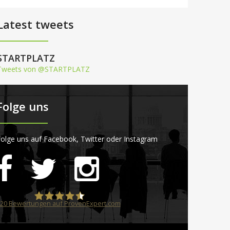
Latest tweets
STARTPLATZ
Tweets von @STARTPLATZ
Folge uns
olge uns auf Facebook, Twitter oder Instagram
20
Bewertungen auf ProvenExpert.com
STARTPLATZ