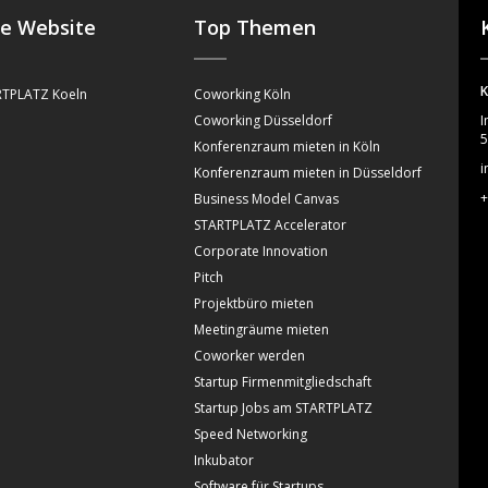
se Website
Top Themen
K
TPLATZ Koeln
Coworking Köln
Coworking Düsseldorf
I
5
Konferenzraum mieten in Köln
i
Konferenzraum mieten in Düsseldorf
+
Business Model Canvas
STARTPLATZ Accelerator
Corporate Innovation
Pitch
Projektbüro mieten
Meetingräume mieten
Coworker werden
Startup Firmenmitgliedschaft
Startup Jobs am STARTPLATZ
Speed Networking
Inkubator
Software für Startups