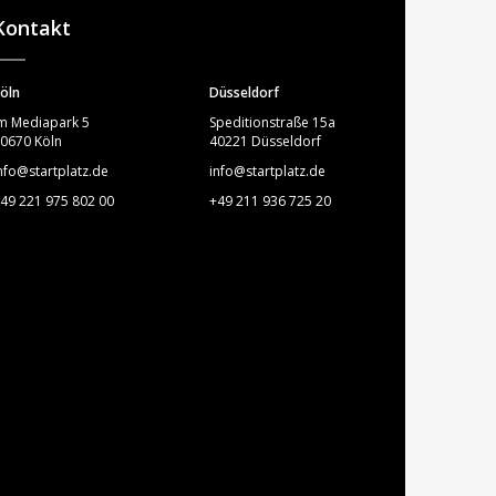
Kontakt
öln
Düsseldorf
m Mediapark 5
Speditionstraße 15a
0670 Köln
40221 Düsseldorf
nfo@startplatz.de
info@startplatz.de
49 221 975 802 00
+49 211 936 725 20