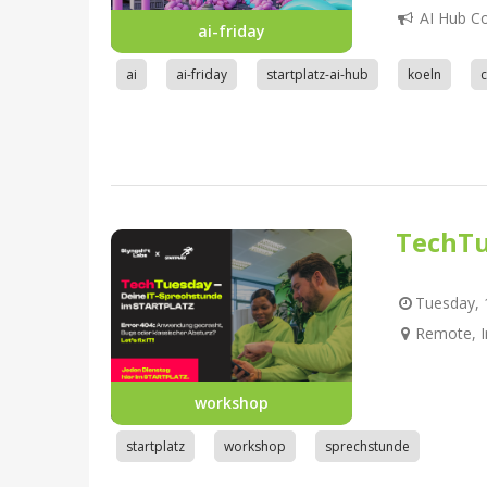
AI Hub C
ai-friday
ai
ai-friday
startplatz-ai-hub
koeln
TechTu
Tuesday, 1
Remote, I
workshop
startplatz
workshop
sprechstunde