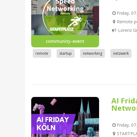
Friday, 07
Remote pe
Lorenz G
community-event
remote
startup
networking
netzwerk
AI Fri
Netwo
Friday, 07
STARTPLAT