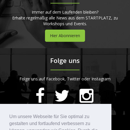
Immer auf dem Laufenden bleiben?
Erhalte regelmäßig alle News aus dem STARTPLATZ, zu
Workshops und Events.
Hier Abonnieren
Folge uns
Folge uns auf Facebook, Twitter oder Instagram
420
Bewertungen auf ProvenExpert.com
Um unsere Webseite für Sie optimal zu
gestalten und fortlaufend verbessern zu
Kontakt
STARTPLATZ