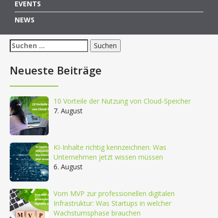
EVENTS
NEWS
Suchen
nach:
Neueste Beiträge
10 Vorteile der Nutzung von Cloud-Speicher
7. August
KI-Inhalte richtig kennzeichnen: Was
Unternehmen jetzt wissen müssen
6. August
Vom MVP zur professionellen digitalen
Infrastruktur: Was Startups in welcher
Wachstumsphase brauchen