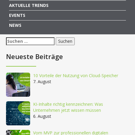
AKTUELLE TRENDS
EVENTS
NEWS
Suchen
nach:
Neueste Beiträge
10 Vorteile der Nutzung von Cloud-Speicher
7. August
KI-Inhalte richtig kennzeichnen: Was
Unternehmen jetzt wissen müssen
6. August
Vom MVP zur professionellen digitalen