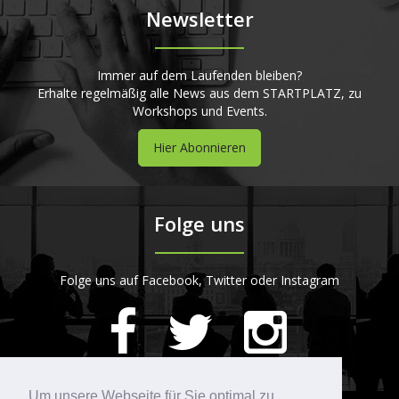
Newsletter
Immer auf dem Laufenden bleiben?
Erhalte regelmäßig alle News aus dem STARTPLATZ, zu
Workshops und Events.
Hier Abonnieren
Folge uns
Folge uns auf Facebook, Twitter oder Instagram
420
Bewertungen auf ProvenExpert.com
Um unsere Webseite für Sie optimal zu