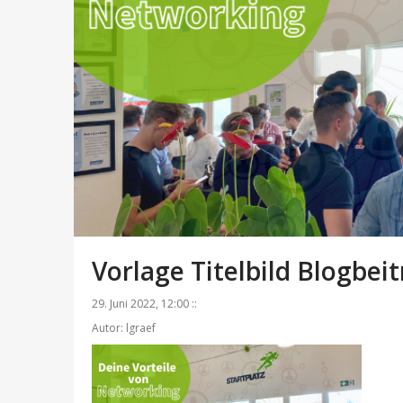
Vorlage Titelbild Blogbei
29. Juni 2022, 12:00 ::
Autor: lgraef