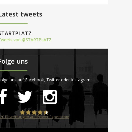
Latest tweets
STARTPLATZ
Tweets von @STARTPLATZ
Folge uns
olge uns auf Facebook, Twitter oder Instagram
20
Bewertungen auf ProvenExpert.com
STARTPLATZ