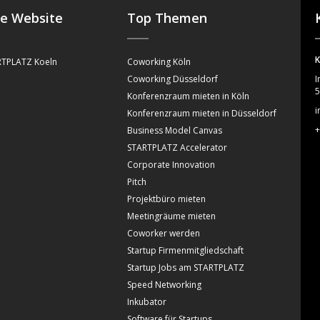
se Website
Top Themen
K
TPLATZ Koeln
Coworking Köln
Coworking Düsseldorf
I
5
Konferenzraum mieten in Köln
i
Konferenzraum mieten in Düsseldorf
+
Business Model Canvas
STARTPLATZ Accelerator
Corporate Innovation
Pitch
Projektbüro mieten
Meetingräume mieten
Coworker werden
Startup Firmenmitgliedschaft
Startup Jobs am STARTPLATZ
Speed Networking
Inkubator
Software für Startups