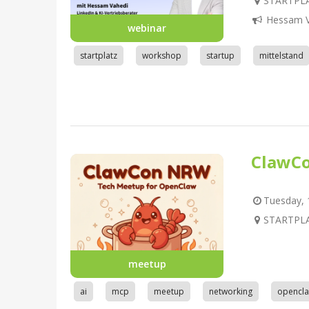
STARTPLA
Hessam V
webinar
startplatz
workshop
startup
mittelstand
ClawC
Tuesday, 1
STARTPLA
meetup
ai
mcp
meetup
networking
opencl