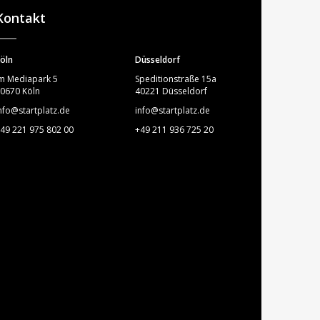
Kontakt
öln
Düsseldorf
m Mediapark 5
Speditionstraße 15a
0670 Köln
40221 Düsseldorf
nfo@startplatz.de
info@startplatz.de
49 221 975 802 00
+49 211 936 725 20