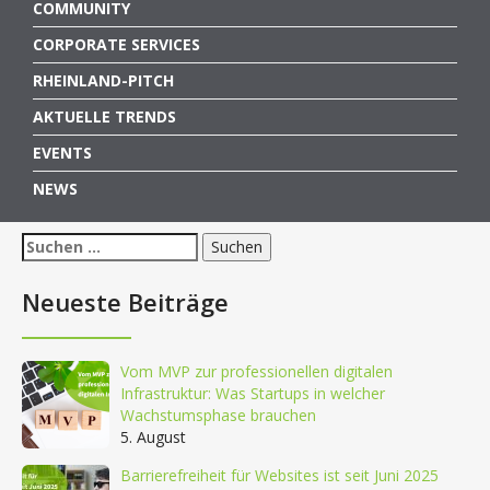
COMMUNITY
CORPORATE SERVICES
RHEINLAND-PITCH
AKTUELLE TRENDS
EVENTS
NEWS
Suchen
nach:
Neueste Beiträge
Vom MVP zur professionellen digitalen
Infrastruktur: Was Startups in welcher
Wachstumsphase brauchen
5. August
Barrierefreiheit für Websites ist seit Juni 2025