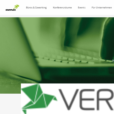
Büros & Coworking
Konferenzräume
Events
Für Unternehmen
N