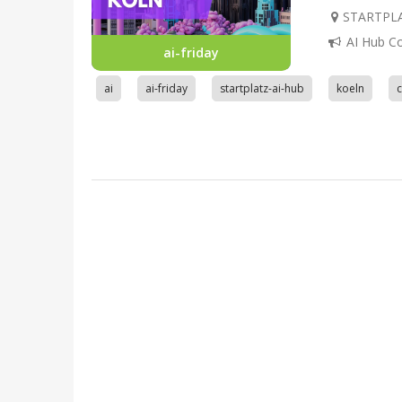
STARTPLAT
AI Hub C
ai-friday
ai
ai-friday
startplatz-ai-hub
koeln