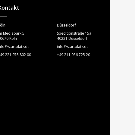
Kontakt
öln
Düsseldorf
m Mediapark 5
Speditionstraße 15a
0670 Köln
40221 Düsseldorf
nfo@startplatz.de
info@startplatz.de
49 221 975 802 00
+49 211 936 725 20