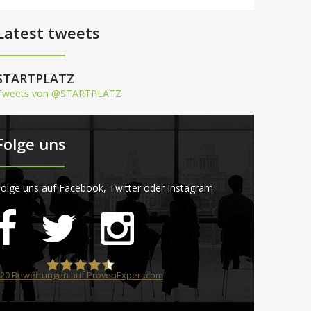
Latest tweets
STARTPLATZ
Tweets von @STARTPLATZ
Folge uns
olge uns auf Facebook, Twitter oder Instagram
20
Bewertungen auf ProvenExpert.com
STARTPLATZ