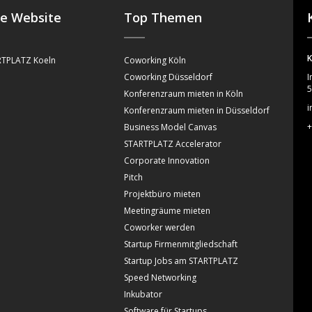
se Website
Top Themen
K
TPLATZ Koeln
Coworking Köln
Coworking Düsseldorf
I
5
Konferenzraum mieten in Köln
i
Konferenzraum mieten in Düsseldorf
+
Business Model Canvas
STARTPLATZ Accelerator
Corporate Innovation
Pitch
Projektbüro mieten
Meetingräume mieten
Coworker werden
Startup Firmenmitgliedschaft
Startup Jobs am STARTPLATZ
Speed Networking
Inkubator
Software für Startups