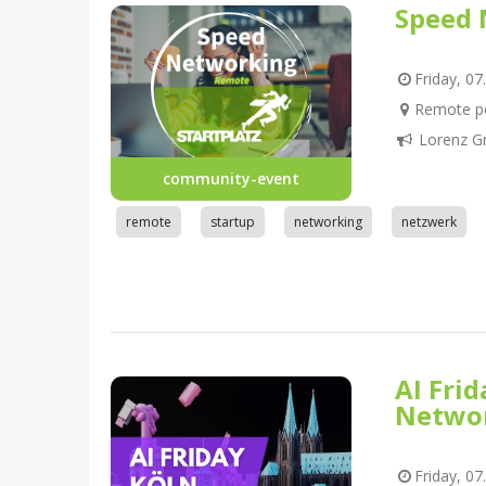
Speed 
Friday, 07
Remote pe
Lorenz G
community-event
remote
startup
networking
netzwerk
AI Fri
Netwo
Friday, 07