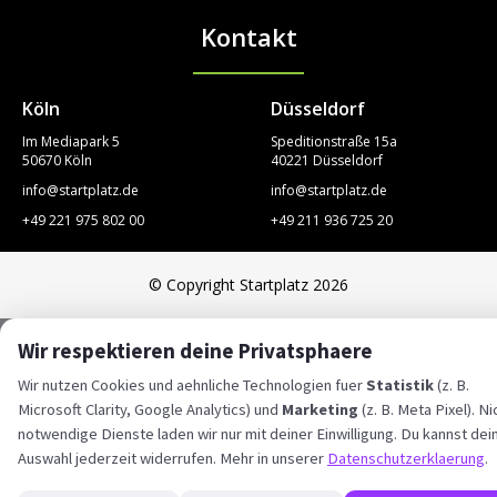
Kontakt
STARTPLATZ
Köln
Düsseldorf
Im Mediapark 5
Speditionstraße 15a
50670 Köln
40221 Düsseldorf
info@startplatz.de
info@startplatz.de
+49 221 975 802 00
+49 211 936 725 20
© Copyright Startplatz 2026
Wir respektieren deine Privatsphaere
Wir nutzen Cookies und aehnliche Technologien fuer
Statistik
(z. B.
Microsoft Clarity, Google Analytics) und
Marketing
(z. B. Meta Pixel). Ni
notwendige Dienste laden wir nur mit deiner Einwilligung. Du kannst dei
Auswahl jederzeit widerrufen. Mehr in unserer
Datenschutzerklaerung
.