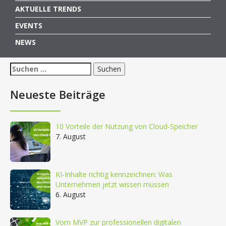
AKTUELLE TRENDS
EVENTS
NEWS
Suchen
nach:
Neueste Beiträge
10 Vorteile der Nutzung von Cloud-Speicher
7. August
KI-Inhalte richtig kennzeichnen: Was
Unternehmen jetzt wissen müssen
6. August
Vom MVP zur professionellen digitalen