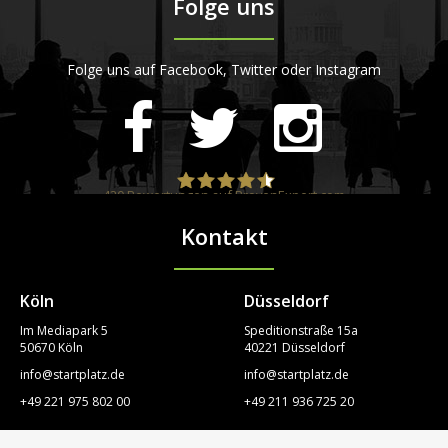
Folge uns
Folge uns auf Facebook, Twitter oder Instagram
420
Bewertungen auf ProvenExpert.com
Kontakt
STARTPLATZ
Köln
Düsseldorf
Im Mediapark 5
Speditionstraße 15a
50670 Köln
40221 Düsseldorf
info@startplatz.de
info@startplatz.de
+49 221 975 802 00
+49 211 936 725 20