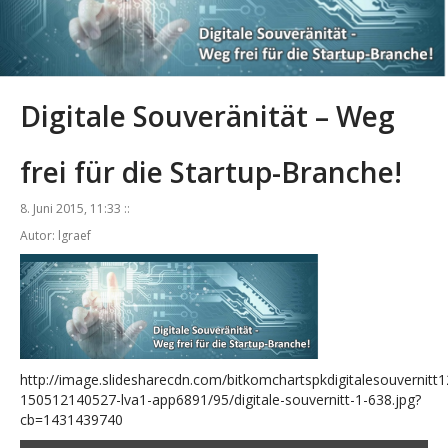
Digitale Souveränität – Weg
frei für die Startup-Branche!
8. Juni 2015, 11:33 ::
Autor: lgraef
http://image.slidesharecdn.com/bitkomchartspkdigitalesouvernitt
150512140527-lva1-app6891/95/digitale-souvernitt-1-638.jpg?
cb=1431439740