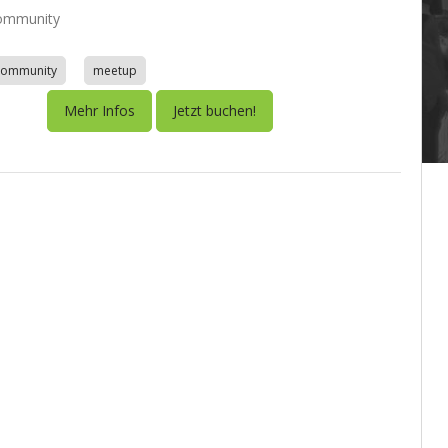
ommunity
community
meetup
Mehr Infos
Jetzt buchen!