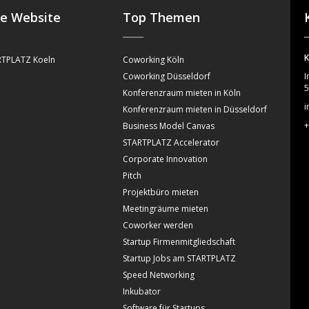
se Website
Top Themen
K
TPLATZ Koeln
Coworking Köln
Coworking Düsseldorf
I
5
Konferenzraum mieten in Köln
i
Konferenzraum mieten in Düsseldorf
+
Business Model Canvas
STARTPLATZ Accelerator
Corporate Innovation
Pitch
Projektbüro mieten
Meetingräume mieten
Coworker werden
Startup Firmenmitgliedschaft
Startup Jobs am STARTPLATZ
Speed Networking
Inkubator
Software für Startups