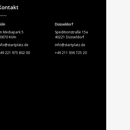
Kontakt
öln
Düsseldorf
m Mediapark 5
Speditionstraße 15a
0670 Köln
40221 Düsseldorf
nfo@startplatz.de
info@startplatz.de
49 221 975 802 00
+49 211 936 725 20