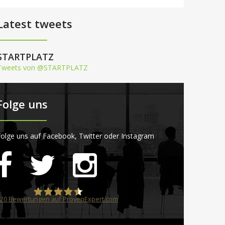
Latest tweets
STARTPLATZ
Tweets von @STARTPLATZ
Folge uns
olge uns auf Facebook, Twitter oder Instagram
20
Bewertungen auf ProvenExpert.com
STARTPLATZ