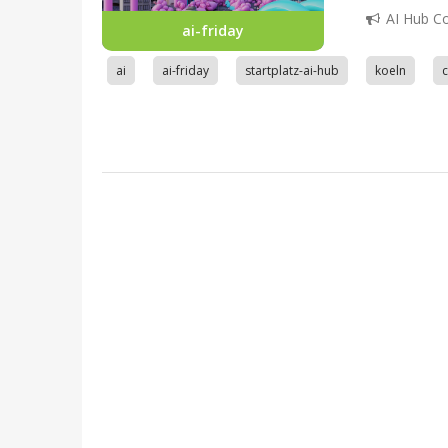
AI Hub C
ai-friday
ai
ai-friday
startplatz-ai-hub
koeln