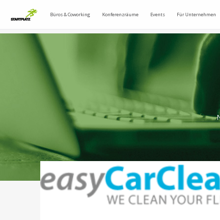
Büros & Coworking
Konferenzräume
Events
Für Unternehmen
N