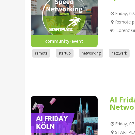
Friday, 07
Remote pe
Lorenz G
community-event
remote
startup
networking
netzwerk
AI Fri
Netwo
Friday, 07
STARTPLAT