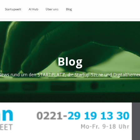
Startupwelt
AI Hub
Über uns
Blog
Blog
ews rund um den STARTPLATZ, die Startup-Szene und Digitaltheme