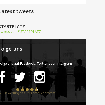
Latest tweets
STARTPLATZ
Tweets von @STARTPLATZ
Folge uns
olge uns auf Facebook, Twitter oder Instagram
20
Bewertungen auf ProvenExpert.com
STARTPLATZ