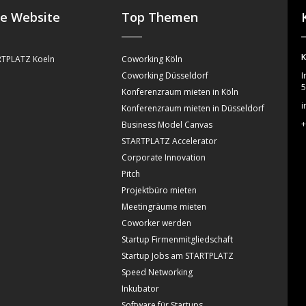
se Website
Top Themen
K
TPLATZ Koeln
Coworking Köln
Coworking Düsseldorf
I
5
Konferenzraum mieten in Köln
i
Konferenzraum mieten in Düsseldorf
+
Business Model Canvas
STARTPLATZ Accelerator
Corporate Innovation
Pitch
Projektbüro mieten
Meetingräume mieten
Coworker werden
Startup Firmenmitgliedschaft
Startup Jobs am STARTPLATZ
Speed Networking
Inkubator
Software für Startups