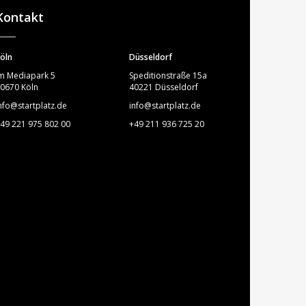
Kontakt
öln
Düsseldorf
m Mediapark 5
Speditionstraße 15a
0670 Köln
40221 Düsseldorf
nfo@startplatz.de
info@startplatz.de
49 221 975 802 00
+49 211 936 725 20