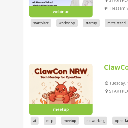
STARTPLA
Hessam V
webinar
startplatz
workshop
startup
mittelstand
ClawC
Tuesday, 1
STARTPLA
meetup
ai
mcp
meetup
networking
opencl