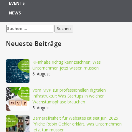
EVENTS
NEWS
Suchen
nach:
Neueste Beiträge
KI-Inhalte richtig kennzeichnen: Was
Unternehmen jetzt wissen müssen
6. August
Vom MVP zur professionellen digitalen
Infrastruktur: Was Startups in welcher
Wachstumsphase brauchen
5. August
Barrierefreiheit für Websites ist seit Juni 2025
Pflicht: Robin Oehler erklärt, was Unternehmen
jetzt tun müssen