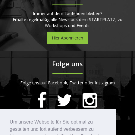
Immer auf dem Laufenden bleiben?
Erhalte regelmäßig alle News aus dem STARTPLATZ, zu
Workshops und Events.
Hier Abonnieren
Folge uns
Folge uns auf Facebook, Twitter oder Instagram
420
Bewertungen auf ProvenExpert.com
Um unsere Webseite für Sie optimal zu
gestalten und fortlaufend verbessern zu
Kontakt
STARTPLATZ