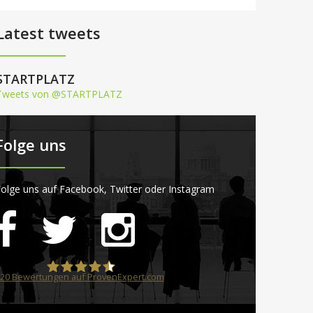
Latest tweets
STARTPLATZ
Tweets von @STARTPLATZ
Folge uns
olge uns auf Facebook, Twitter oder Instagram
20
Bewertungen auf ProvenExpert.com
STARTPLATZ