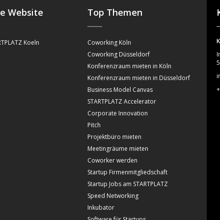
se Website
Top Themen
K
TPLATZ Koeln
Coworking Köln
Coworking Düsseldorf
I
5
Konferenzraum mieten in Köln
i
Konferenzraum mieten in Düsseldorf
+
Business Model Canvas
STARTPLATZ Accelerator
Corporate Innovation
Pitch
Projektbüro mieten
Meetingräume mieten
Coworker werden
Startup Firmenmitgliedschaft
Startup Jobs am STARTPLATZ
Speed Networking
Inkubator
Software für Startups