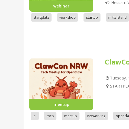
Hessam V
webinar
startplatz
workshop
startup
mittelstand
ClawC
Tuesday, 1
STARTPLA
meetup
ai
mcp
meetup
networking
opencl