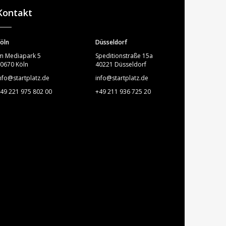
Kontakt
öln
Düsseldorf
m Mediapark 5
Speditionstraße 15a
0670 Köln
40221 Düsseldorf
nfo@startplatz.de
info@startplatz.de
49 221 975 802 00
+49 211 936 725 20