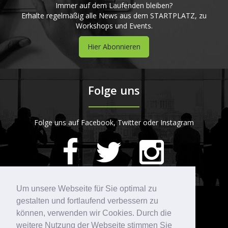
Immer auf dem Laufenden bleiben?
Erhalte regelmäßig alle News aus dem STARTPLATZ, zu
Workshops und Events.
Hier Abonnieren
Folge uns
Folge uns auf Facebook, Twitter oder Instagram
420
Bewertungen auf ProvenExpert.com
Um unsere Webseite für Sie optimal zu
gestalten und fortlaufend verbessern zu
Kontakt
STARTPLATZ
können, verwenden wir Cookies. Durch die
weitere Nutzung der Webseite stimmen Sie