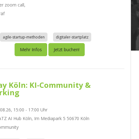
r zoom call,
räf
agile-startup-methoden
digitaler-startplatz
Mehr Infos
Jetzt buchen!
day Köln: KI-Community &
rking
.08.26, 15:00 - 17:00 Uhr
Z AI Hub Köln, Im Mediapark 5 50670 Köln
ommunity