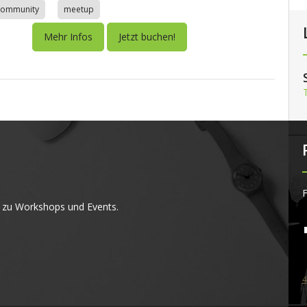
community
meetup
Mehr Infos
Jetzt buchen!
F
 zu Workshops und Events.
4