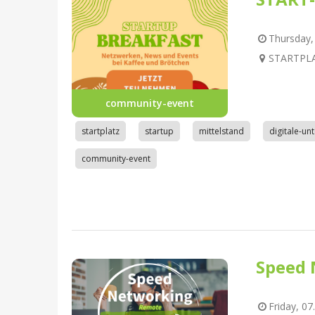
Thursday, 
STARTPLAT
community-event
startplatz
startup
mittelstand
digitale-u
community-event
Speed 
Friday, 07