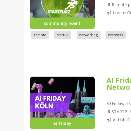
Remote pe
Lorenz G
community-event
remote
startup
networking
netzwerk
AI Fri
Netwo
Friday, 07
STARTPLAT
AI Hub C
ai-friday