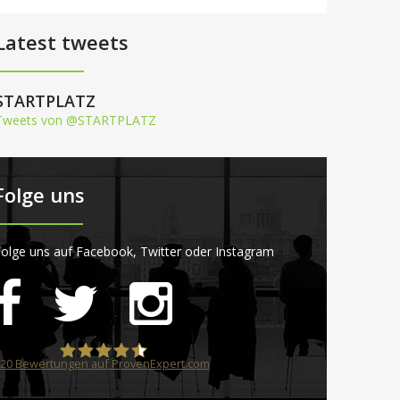
Latest tweets
STARTPLATZ
Tweets von @STARTPLATZ
Folge uns
olge uns auf Facebook, Twitter oder Instagram
20
Bewertungen auf ProvenExpert.com