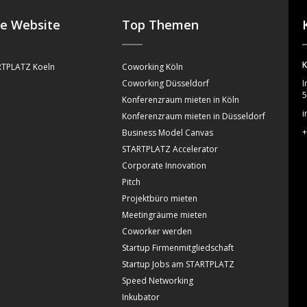
se Website
Top Themen
K
TPLATZ Koeln
Coworking Köln
Coworking Düsseldorf
I
5
Konferenzraum mieten in Köln
i
Konferenzraum mieten in Düsseldorf
+
Business Model Canvas
STARTPLATZ Accelerator
Corporate Innovation
Pitch
Projektbüro mieten
Meetingräume mieten
Coworker werden
Startup Firmenmitgliedschaft
Startup Jobs am STARTPLATZ
Speed Networking
Inkubator