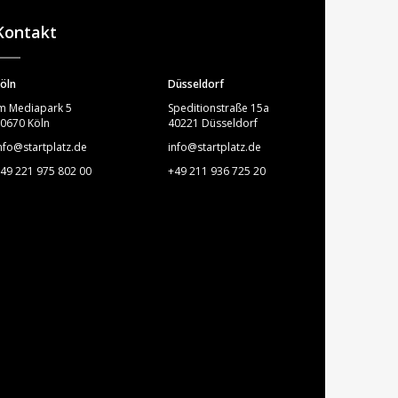
STARTPLATZ
Kontakt
öln
Düsseldorf
m Mediapark 5
Speditionstraße 15a
0670 Köln
40221 Düsseldorf
nfo@startplatz.de
info@startplatz.de
49 221 975 802 00
+49 211 936 725 20