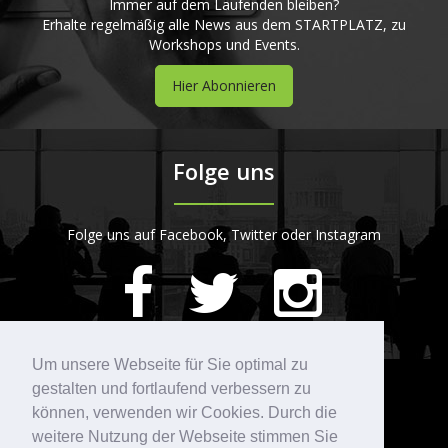
Immer auf dem Laufenden bleiben?
Erhalte regelmäßig alle News aus dem STARTPLATZ, zu
Workshops und Events.
Hier Abonnieren
Folge uns
Folge uns auf Facebook, Twitter oder Instagram
420
Bewertungen auf ProvenExpert.com
Um unsere Webseite für Sie optimal zu
gestalten und fortlaufend verbessern zu
Kontakt
STARTPLATZ
können, verwenden wir Cookies. Durch die
weitere Nutzung der Webseite stimmen Sie