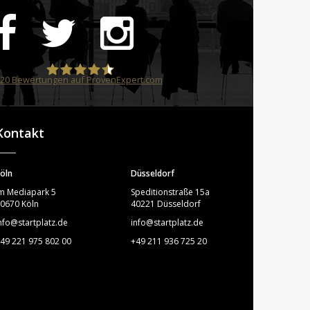
20
Bewertungen auf ProvenExpert.com
STARTPLATZ
Kontakt
öln
Düsseldorf
m Mediapark 5
Speditionstraße 15a
0670 Köln
40221 Düsseldorf
nfo@startplatz.de
info@startplatz.de
49 221 975 802 00
+49 211 936 725 20