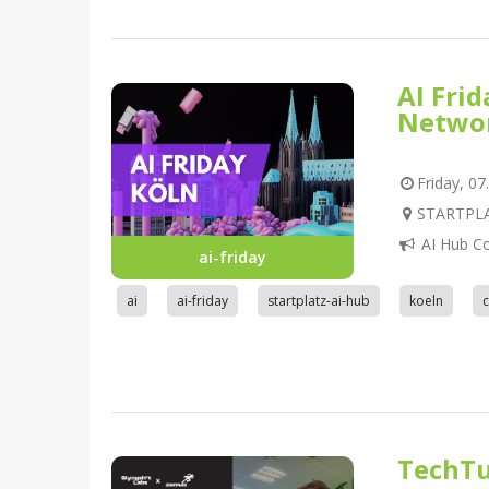
AI Fri
Netwo
Friday, 07
STARTPLAT
AI Hub C
ai-friday
ai
ai-friday
startplatz-ai-hub
koeln
TechTu