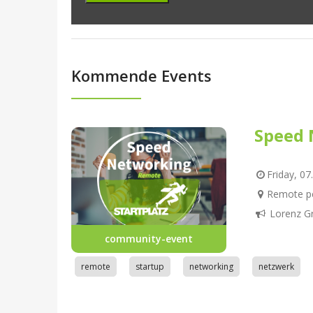
Kommende Events
Speed 
Friday, 07
Remote pe
Lorenz G
community-event
remote
startup
networking
netzwerk