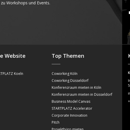
 zu Workshops und Events.
4
se Website
Top Themen
K
TPLATZ Koeln
Coworking Köln
Coworking Düsseldorf
I
5
Konferenzraum mieten in Köln
i
Konferenzraum mieten in Düsseldorf
+
Business Model Canvas
STARTPLATZ Accelerator
Corporate Innovation
Pitch
Projektbüro mieten