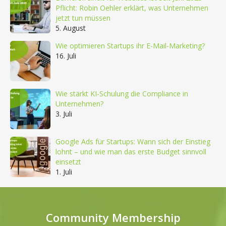
Pflicht: Robin Oehler erklärt, was Unternehmen
jetzt tun müssen
5. August
Wie optimieren Startups ihr E-Mail-Marketing?
16. Juli
Wie stärkt KI-Schulung die Compliance in
Unternehmen?
3. Juli
Google Ads für Startups: Wann sich der Einstieg
lohnt – und wie man das erste Budget sinnvoll
einsetzt
1. Juli
Community Membership