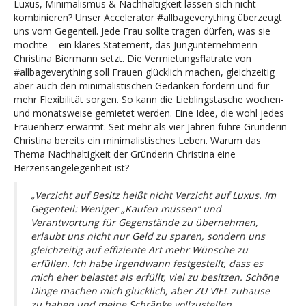
Luxus, Minimalismus & Nachhaltigkeit lassen sich nicht
kombinieren? Unser Accelerator #allbageverything überzeugt
uns vom Gegenteil. Jede Frau sollte tragen dürfen, was sie
möchte – ein klares Statement, das Jungunternehmerin
Christina Biermann setzt. Die Vermietungsflatrate von
#allbageverything soll Frauen glücklich machen, gleichzeitig
aber auch den minimalistischen Gedanken fördern und für
mehr Flexibilität sorgen. So kann die Lieblingstasche wochen-
und monatsweise gemietet werden. Eine Idee, die wohl jedes
Frauenherz erwärmt. Seit mehr als vier Jahren führe Gründerin
Christina bereits ein minimalistisches Leben. Warum das
Thema Nachhaltigkeit der Gründerin Christina eine
Herzensangelegenheit ist?
„Verzicht auf Besitz heißt nicht Verzicht auf Luxus. Im
Gegenteil: Weniger „Kaufen müssen“ und
Verantwortung für Gegenstände zu übernehmen,
erlaubt uns nicht nur Geld zu sparen, sondern uns
gleichzeitig auf effiziente Art mehr Wünsche zu
erfüllen. Ich habe irgendwann festgestellt, dass es
mich eher belastet als erfüllt, viel zu besitzen. Schöne
Dinge machen mich glücklich, aber ZU VIEL zuhause
zu haben und meine Schränke vollzustellen,