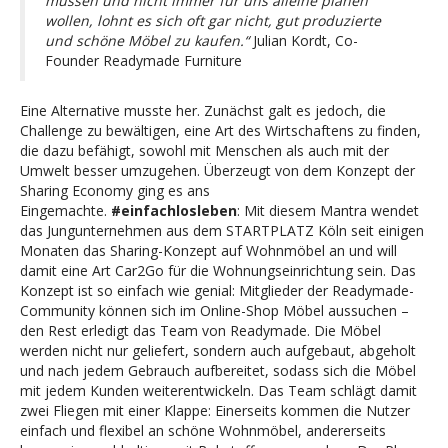
müssen und nicht immer für uns alleine planen
wollen, lohnt es sich oft gar nicht, gut produzierte
und schöne Möbel zu kaufen.“
Julian Kordt, Co-
Founder Readymade Furniture
Eine Alternative musste her. Zunächst galt es jedoch, die
Challenge zu bewältigen, eine Art des Wirtschaftens zu finden,
die dazu befähigt, sowohl mit Menschen als auch mit der
Umwelt besser umzugehen. Überzeugt von dem Konzept der
Sharing Economy ging es ans
Eingemachte.
#einfachlosleben
: Mit diesem Mantra wendet
das Jungunternehmen aus dem STARTPLATZ Köln seit einigen
Monaten das Sharing-Konzept auf Wohnmöbel an und will
damit eine Art Car2Go für die Wohnungseinrichtung sein. Das
Konzept ist so einfach wie genial: Mitglieder der Readymade-
Community können sich im Online-Shop Möbel aussuchen –
den Rest erledigt das Team von Readymade. Die Möbel
werden nicht nur geliefert, sondern auch aufgebaut, abgeholt
und nach jedem Gebrauch aufbereitet, sodass sich die Möbel
mit jedem Kunden weiterentwickeln. Das Team schlägt damit
zwei Fliegen mit einer Klappe: Einerseits kommen die Nutzer
einfach und flexibel an schöne Wohnmöbel, andererseits