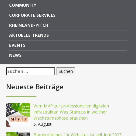
COMMUNITY
CORPORATE SERVICES
RHEINLAND-PITCH
AKTUELLE TRENDS
EVENTS
NEWS
Suchen
nach:
Neueste Beiträge
Vom MVP zur professionellen digitalen
Infrastruktur: Was Startups in welcher
Wachstumsphase brauchen
5. August
Barrierefreiheit für Websites ist seit Juni 2025