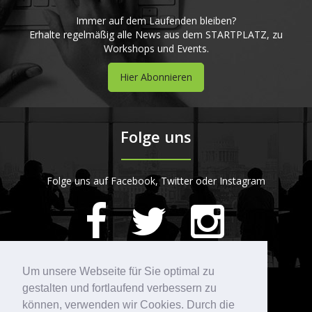
Immer auf dem Laufenden bleiben?
Erhalte regelmäßig alle News aus dem STARTPLATZ, zu
Workshops und Events.
Hier Abonnieren
Folge uns
Folge uns auf Facebook, Twitter oder Instagram
420
Bewertungen auf ProvenExpert.com
Um unsere Webseite für Sie optimal zu
gestalten und fortlaufend verbessern zu
Kontakt
STARTPLATZ
können, verwenden wir Cookies. Durch die