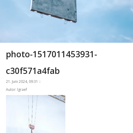
photo-1517011453931-
c30f571a4fab
21. Juni 2024, 09:31 ::
Autor: lgraef