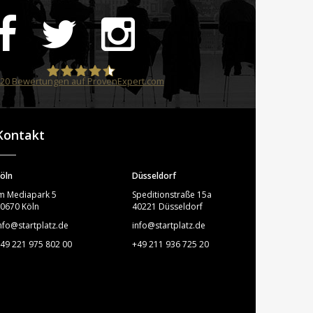
20
Bewertungen auf ProvenExpert.com
STARTPLATZ
Kontakt
öln
Düsseldorf
m Mediapark 5
Speditionstraße 15a
0670 Köln
40221 Düsseldorf
nfo@startplatz.de
info@startplatz.de
49 221 975 802 00
+49 211 936 725 20