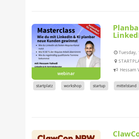
Planba
Linked
Tuesday, 1
STARTPLA
Hessam V
webinar
startplatz
workshop
startup
mittelstand
ClawC