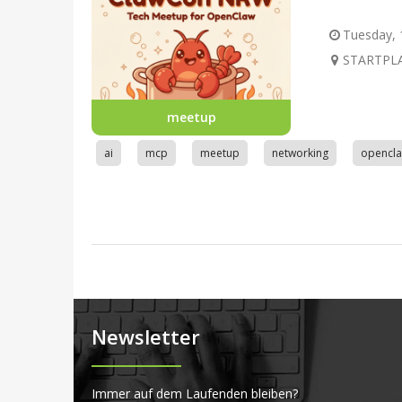
Tuesday, 1
STARTPLA
meetup
ai
mcp
meetup
networking
opencl
Newsletter
Immer auf dem Laufenden bleiben?