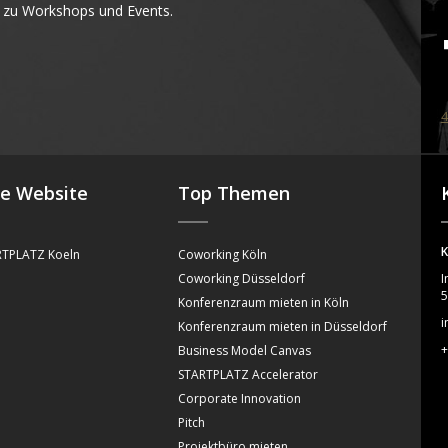
 zu Workshops und Events.
4
se Website
Top Themen
K
TPLATZ Koeln
Coworking Köln
Coworking Düsseldorf
I
5
Konferenzraum mieten in Köln
i
Konferenzraum mieten in Düsseldorf
+
Business Model Canvas
STARTPLATZ Accelerator
Corporate Innovation
Pitch
Projektbüro mieten