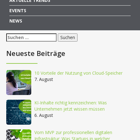
AKTUELLE TRENDS
EVENTS
NEWS
Suchen
nach:
Neueste Beiträge
10 Vorteile der Nutzung von Cloud-Speicher
7. August
KI-Inhalte richtig kennzeichnen: Was
Unternehmen jetzt wissen müssen
6. August
Vom MVP zur professionellen digitalen
Infrastruktur: Was Startups in welcher