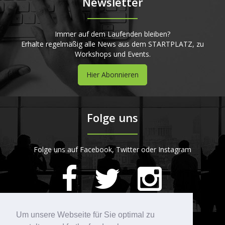
Newsletter
Immer auf dem Laufenden bleiben?
Erhalte regelmäßig alle News aus dem STARTPLATZ, zu
Workshops und Events.
Hier Abonnieren
Folge uns
Folge uns auf Facebook, Twitter oder Instagram
420
Bewertungen auf ProvenExpert.com
Um unsere Webseite für Sie optimal zu