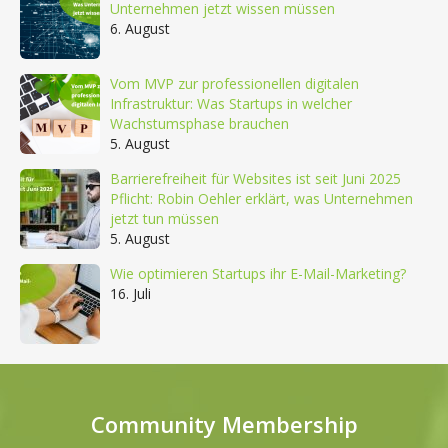
Unternehmen jetzt wissen müssen
6. August
Vom MVP zur professionellen digitalen
Infrastruktur: Was Startups in welcher
Wachstumsphase brauchen
5. August
Barrierefreiheit für Websites ist seit Juni 2025
Pflicht: Robin Oehler erklärt, was Unternehmen
jetzt tun müssen
5. August
Wie optimieren Startups ihr E-Mail-Marketing?
16. Juli
Community Membership