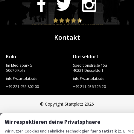
420
Bewertungen auf ProvenExpert.com
Kontakt
STARTPLATZ
Köln
Düsseldorf
Im Mediapark 5
Speditionstraße 15a
50670 Köln
40221 Düsseldorf
info@startplatz.de
info@startplatz.de
+49 221 975 802 00
+49 211 936 725 20
© Copyright Startplatz 2026
Wir respektieren deine Privatsphaere
Wir nutzen Cookies und aehnliche Technologien fuer
Statistik
(z. B. Mi