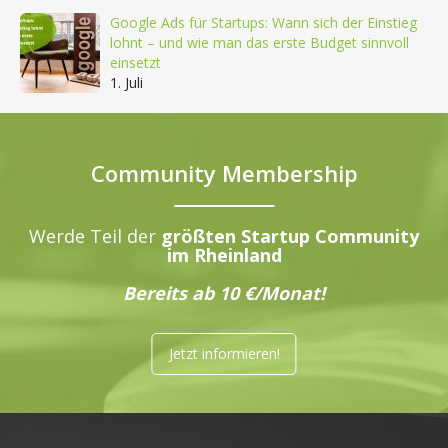
Google Ads für Startups: Wann sich der Einstieg
lohnt – und wie man das erste Budget sinnvoll
einsetzt
1. Juli
Community Membership
Werde Teil der
größten Startup Community
im Rheinland
Bereits ab 10 €/Monat!
Jetzt informieren!