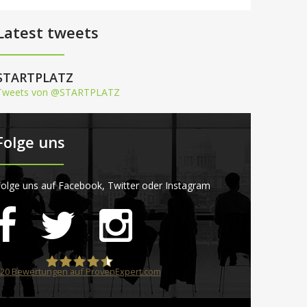
Latest tweets
STARTPLATZ
Tweets von @STARTPLATZ
Folge uns
olge uns auf Facebook, Twitter oder Instagram
20
Bewertungen auf ProvenExpert.com
STARTPLATZ