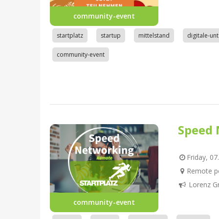
community-event
startplatz
startup
mittelstand
digitale-u
community-event
Speed 
Friday, 07
Remote pe
Lorenz G
community-event