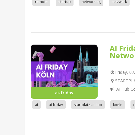
remote
startup
networking
netzwerk
AI Fri
Netwo
Friday, 07
STARTPLAT
AI Hub C
ai-friday
ai
ai-friday
startplatz-ai-hub
koeln