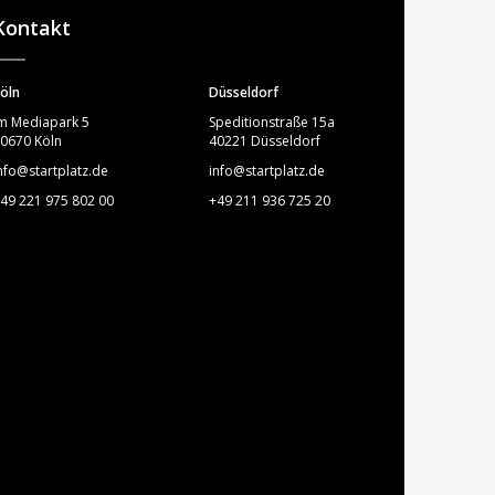
Kontakt
öln
Düsseldorf
m Mediapark 5
Speditionstraße 15a
0670 Köln
40221 Düsseldorf
nfo@startplatz.de
info@startplatz.de
49 221 975 802 00
+49 211 936 725 20