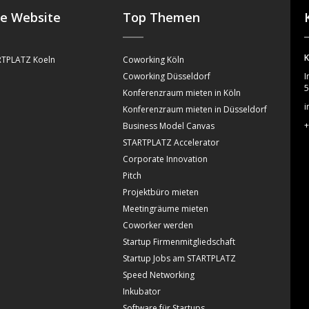
se Website
Top Themen
K
TPLATZ Koeln
Coworking Köln
Coworking Düsseldorf
I
5
Konferenzraum mieten in Köln
i
Konferenzraum mieten in Düsseldorf
+
Business Model Canvas
STARTPLATZ Accelerator
Corporate Innovation
Pitch
Projektbüro mieten
Meetingräume mieten
Coworker werden
Startup Firmenmitgliedschaft
Startup Jobs am STARTPLATZ
Speed Networking
Inkubator
Software für Startups