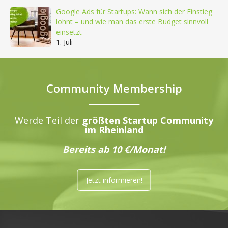
Google Ads für Startups: Wann sich der Einstieg
lohnt – und wie man das erste Budget sinnvoll
einsetzt
1. Juli
Community Membership
Werde Teil der
größten Startup Community
im Rheinland
Bereits ab 10 €/Monat!
Jetzt informieren!