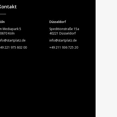
Kontakt
öln
Düsseldorf
m Mediapark 5
Speditionstraße 15a
0670 Köln
40221 Düsseldorf
nfo@startplatz.de
info@startplatz.de
49 221 975 802 00
+49 211 936 725 20