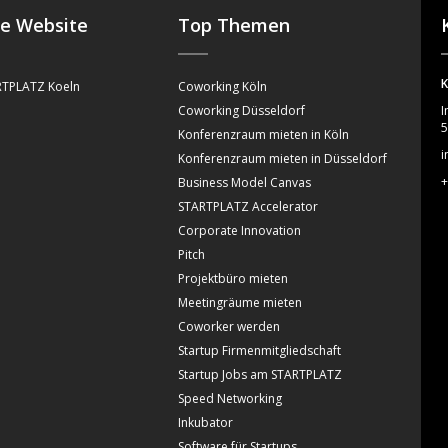
se Website
Top Themen
K
TPLATZ Koeln
Coworking Köln
Coworking Düsseldorf
I
5
Konferenzraum mieten in Köln
i
Konferenzraum mieten in Düsseldorf
+
Business Model Canvas
STARTPLATZ Accelerator
Corporate Innovation
Pitch
Projektbüro mieten
Meetingräume mieten
Coworker werden
Startup Firmenmitgliedschaft
Startup Jobs am STARTPLATZ
Speed Networking
Inkubator
Software für Startups