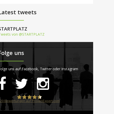
Latest tweets
STARTPLATZ
Tweets von @STARTPLATZ
Folge uns
olge uns auf Facebook, Twitter oder Instagram
20
Bewertungen auf ProvenExpert.com
STARTPLATZ