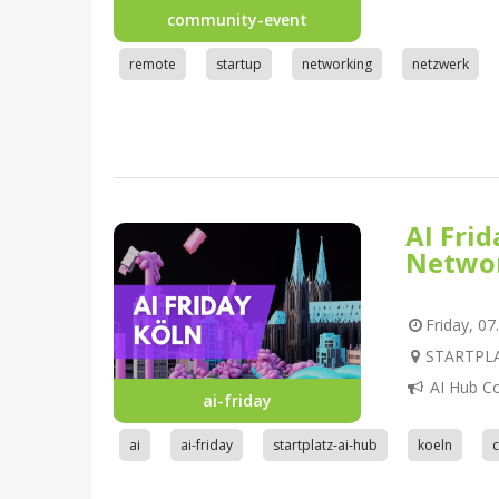
community-event
remote
startup
networking
netzwerk
AI Fri
Netwo
Friday, 07
STARTPLAT
AI Hub C
ai-friday
ai
ai-friday
startplatz-ai-hub
koeln