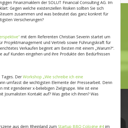
hängigen Finanzmaklern der SOLUT Financial Consulting AG. Im
rt: Gegen welche existenziellen Risiken sollten Sie sich
d Steuern zusammen und was bedeutet das ganz konkret für
htigsten Versicherungen?
erspektive“
mit dem Referenten Christian Severin startet um
r für Projektmanagement und Vertrieb sowie Führungskraft für
gerichtetes Verkaufen beginnt am Besten mit einem „Warum?“.
ie auf Kunden eingehen und ihre Produkte den Bedürfnissen
s Tages. Der
Workshop „Wie schreibe ich eine
nn umfasst die wichtigsten Elemente der Pressearbeit. Denn
 mit irgendeiner x-beliebigen Zielgruppe. Wie ist eine
t Journalisten Kontakt auf? Was gebe ich ihnen? Was
derszene aus dem Rheinland zum
Startup BBQ Cologne #4
im