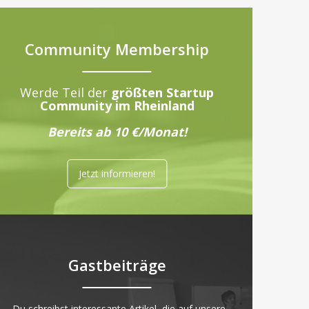
Community Membership
Werde Teil der
größten Startup
Community im Rheinland
Bereits ab 10 €/Monat!
Jetzt informieren!
Gastbeiträge
„Du schreibst interessante Artikel, die auf unsere