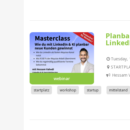
Planba
Linked
Tuesday, 1
STARTPLA
Hessam V
webinar
startplatz
workshop
startup
mittelstand