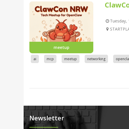
ClawC
Tuesday, 1
STARTPLA
meetup
ai
mcp
meetup
networking
opencl
Newsletter