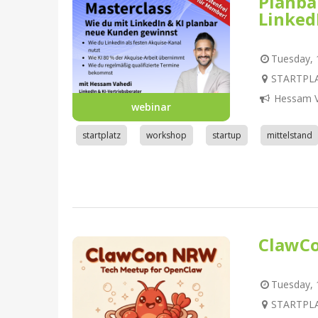
Planba
Linked
Tuesday, 1
STARTPLA
Hessam V
webinar
startplatz
workshop
startup
mittelstand
ClawC
Tuesday, 1
STARTPLA