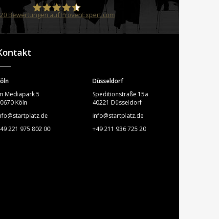
20
Bewertungen auf ProvenExpert.com
STARTPLATZ
Kontakt
öln
Düsseldorf
m Mediapark 5
Speditionstraße 15a
0670 Köln
40221 Düsseldorf
nfo@startplatz.de
info@startplatz.de
49 221 975 802 00
+49 211 936 725 20