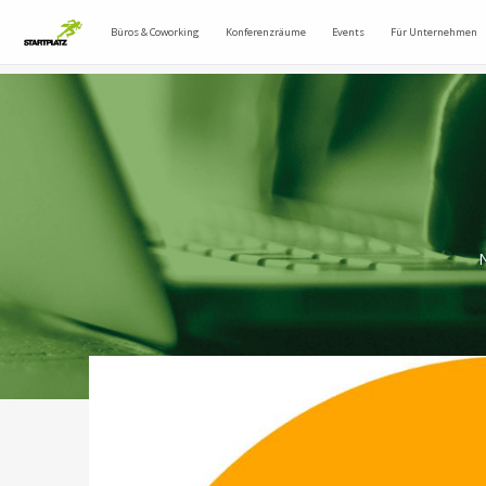
Büros & Coworking
Konferenzräume
Events
Für Unternehmen
N