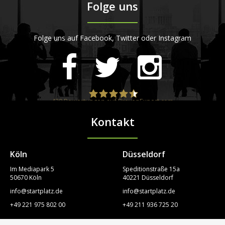
Folge uns
Folge uns auf Facebook, Twitter oder Instagram
420
Bewertungen auf ProvenExpert.com
Kontakt
STARTPLATZ
Köln
Düsseldorf
Im Mediapark 5
Speditionstraße 15a
50670 Köln
40221 Düsseldorf
info@startplatz.de
info@startplatz.de
+49 221 975 802 00
+49 211 936 725 20