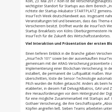
Köln, 23. Mai 2017. Köln ist die Versicherungshauptst
wichtigster Standort für Startups aus dem Bereich „I
richtete der Startup-Inkubator STARTPLATZ gemeinsa
InsurTech Week deutschlandweit aus. Insgesamt na
Veranstaltungen teil und bewiesen, dass das Thema ei
Versicherern besitzt. Eröffnet wurde die InsurTech
Startup Breakfasts von Kölns Oberbürgermeisterin Hen
InsurTech für die Zukunft des Wirtschaftsstandortes
Viel Interaktion und Präsentation der ersten B
Einen tieferen Einblick in die Branche gaben Versiche
„InsurTech 101“ sowie bei der ausverkauften InsurTe
gemeinsam mit der ARAG-Versicherung präsentierte d
Implementierung einer Blockchain-Versicherung. In
installiert, die permanent die Luftqualität maßen. W
überschritten, löste die Sensor-Technologie automa
Pitch wurden die Rollen getauscht: Anders als beim h
etablierter, in diesem Fall Delvag/Albatros, GAV und 
ihre Herausforderungen vor dem Hintergrund der Digi
für eine mögliche Zusammenarbeit mit Startups auf. 
Gothaer Versicherung, die ihre Geschäftssparte „Absic
Köpfen angreifen ließ. Sieben Teams arbeiteten unter