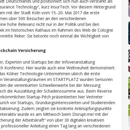
adt Deutschlands und positioniert sich nun auch verstärkt als
nsurance Technology“, kurz InsurTech. Vor diesem Hintergrund
m mit der Stadt Köln vom 15.-20. Mai 2017 die erste
hmen über 500 Besucher an den verschiedenen
ne hohe Relevanz nicht nur in der Politik und bei den
 Week im historischen Rathaus im Rahmen des Web de Cologne
riette Reker. Sie betonte noch einmal die Wichtigkeit von
.
lockchain Versicherung
rer, Experten und Startups bei der Infoveranstaltung
ch Konferenz. Hier wurde auch eine Weltneuheit demonstriert:
as Kölner Technologie-Unternehmen ubirch die erste
 den Veranstaltungsräumen im STARTPLATZ wurden Sensoren
urden die vereinbarten Schwellenwerte bei der Messung
tisch die Auszahlung der Schadenssumme aus. Beim Reverse
erkömmlichen Startup-Pitch präsentierten hier Vertreter
Zurich vor Startups, Gründungsinteressierten und Studierenden
talisierung. Zudem zeigten sie konkrete Anknüpfungspunkte
Interaktiv wurde es am Mittwoch beim Disrupt.me! mit der
herung der Arbeitskraft“ von über 30 digitalen kreativen
 professioneller Anleitung einen Tag lang an verschiedenen