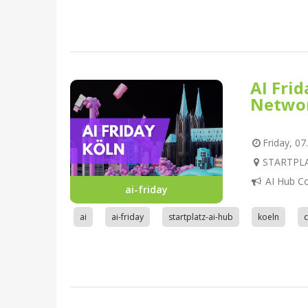
AI Fri
Netwo
Friday, 07
STARTPLAT
AI Hub C
ai-friday
ai
ai-friday
startplatz-ai-hub
koeln