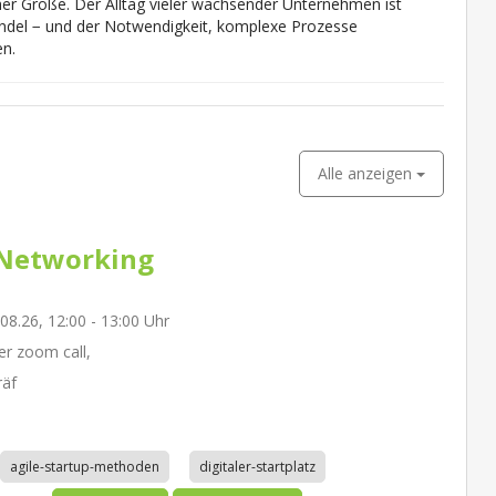
er Größe. Der Alltag vieler wachsender Unternehmen ist
ndel − und der Notwendigkeit, komplexe Prozesse
en.
Alle anzeigen
Networking
.08.26, 12:00 - 13:00 Uhr
r zoom call,
räf
agile-startup-methoden
digitaler-startplatz